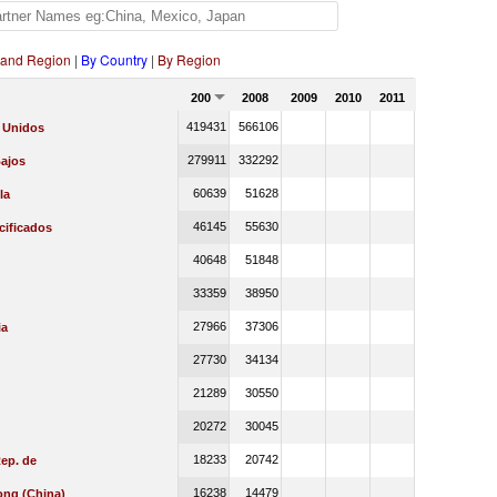
 and Region
|
By Country
|
By Region
2007
2008
2009
2010
2011
419431
566106
 Unidos
279911
332292
Bajos
60639
51628
la
46145
55630
cificados
40648
51848
33359
38950
27966
37306
ia
27730
34134
21289
30550
20272
30045
18233
20742
ep. de
16238
14479
ng (China)