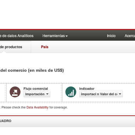
 de datos Analiticos
Herramientas
Inicio
Acerc
de productos
País
 del comercio (en miles de US$)
Flujo comercial
Indicador
Importación
importaci n Valor del comercio (e
d. Please check the
Data Availability
for coverage.
CUADRO