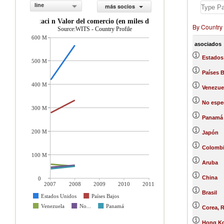
line
más socios
importaci n Valor del comercio (en miles de US$)
By Country
Source:WITS - Country Profile
600 M
asociados
Estados
500 M
Países 
400 M
Venezue
No espe
300 M
Panamá
200 M
Japón
Colomb
100 M
Aruba
China
0
2007
2008
2009
2010
2011
Brasil
Estados Unidos
Países Bajos
Venezuela
No...
Panamá
Corea, R
Hong Ko