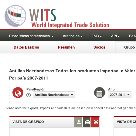
Estadísticas comerciales
Aranceles
GVC
API
Base
Datos Básicos
Resumen
Socios
Grupo 
Antillas Neerlandesas Todos los productos importaci n Valor
2007-2011
Por país
País/Región
Año
Antillas Neerlandesas
2007-2011
Please note the exports, imports and tariff data are based on reported data and not gap fille
VISTA DE GRÁFICO
VISTA DE 