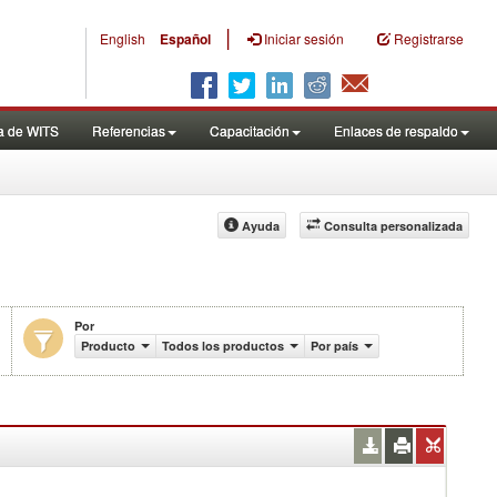
|
English
Español
Iniciar sesión
Registrarse
a de WITS
Referencias
Capacitación
Enlaces de respaldo
Ayuda
Consulta personalizada
Por
n miles de US$)
Producto
Todos los productos
Por país