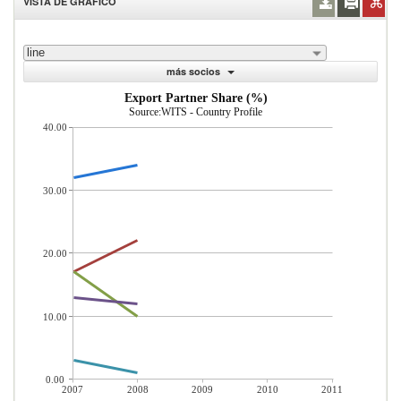
VISTA DE GRÁFICO
line
más socios
Export Partner Share (%)
Source:WITS - Country Profile
40.00
30.00
20.00
10.00
0.00
2007
2008
2009
2010
2011