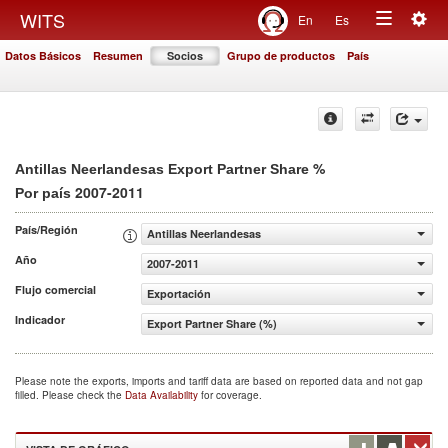
Togg
WITS
En
Es
Toggle
navig
Datos Básicos
Resumen
Socios
Grupo de productos
País
navigation
%
Antillas Neerlandesas Export Partner Share
2007-2011
Por país
País/Región
Antillas Neerlandesas
Año
2007-2011
Flujo comercial
Exportación
Indicador
Export Partner Share (%)
Please note the exports, imports and tariff data are based on reported data and not gap
filled. Please check the
Data Availability
for coverage.