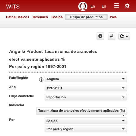
Togg
WITS
En
Es
Toggle
navig
Datos Básicos
Resumen
Socios
Grupo de productos
País
navigation
Anguila Product Tasa m xima de aranceles
%
efectivamente aplicados
1997-2001
Por país y región
País/Región
Anguila
Año
1997-2001
Flujo comercial
Importación
Indicador
Tasa m xima de aranceles efectivamente aplicados (%)
Por
Socios
Por país y región