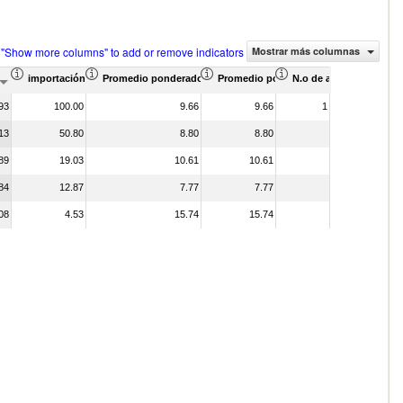
 "Show more columns" to add or remove indicators
Mostrar más columnas
l de productos (%)
alor del comercio (en miles de US$)
importación Proporción de asociados (%)
Promedio ponderado de aranceles efectivamente aplicados (%)
Promedio ponderado de aranceles NMF
N.o de acuerdos arance
93
100.00
9.66
9.66
1
13
50.80
8.80
8.80
89
19.03
10.61
10.61
84
12.87
7.77
7.77
08
4.53
15.74
15.74