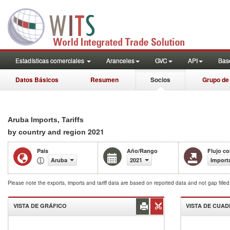
Estadísticas comerciales
Aranceles
GVC
API
Base
Datos Básicos
Resumen
Socios
Grupo de
Aruba Imports, Tariffs
2021
by country and region
País
Año/Rango
Flujo co
Aruba
2021
Import
Please note the exports, imports and tariff data are based on reported data and not gap fille
VISTA DE GRÁFICO
VISTA DE CUA