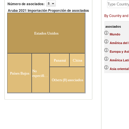
Número de asociados
:
5
Aruba 2021 Importación Proporción de asociados
By Country and
Aruba 2021 Importación Proporción de
asociados
asociados
Estados Unidos
Mundo
América del 
Europa y Asi
Panamá
China
América Lati
Asia oriental
No
Países Bajos
especificados
Others (8) asociados