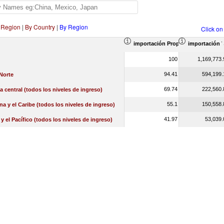
 Region
|
By Country
|
By Region
Click on
importación Proporción en el tota
importación V
100
1,169,773.
94.41
594,199.
Norte
69.74
222,560.
a central (todos los niveles de ingreso)
55.1
150,558.
na y el Caribe (todos los niveles de ingreso)
41.97
53,039.
 y el Pacífico (todos los niveles de ingreso)