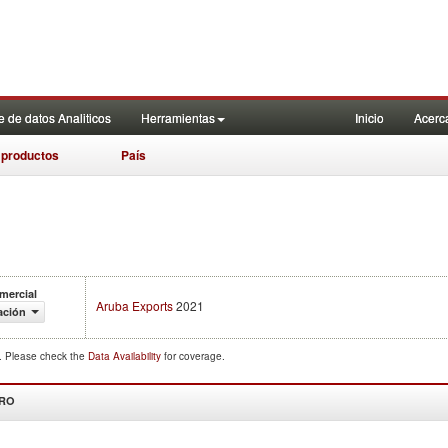
 de datos Analiticos
Herramientas
Inicio
Acerc
 productos
País
mercial
Aruba Exports
2021
ación
d. Please check the
Data Availability
for coverage.
DRO