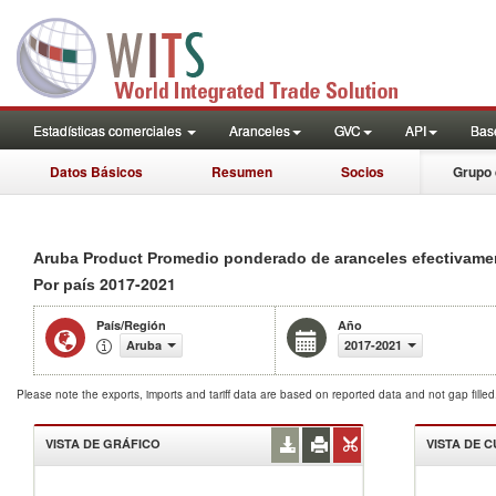
Estadísticas comerciales
Aranceles
GVC
API
Base
Datos Básicos
Resumen
Socios
Grupo 
Aruba Product Promedio ponderado de aranceles efectivame
2017-2021
Por país
País/Región
Año
Aruba
2017-2021
Please note the exports, imports and tariff data are based on reported data and not gap fille
VISTA DE GRÁFICO
VISTA DE 