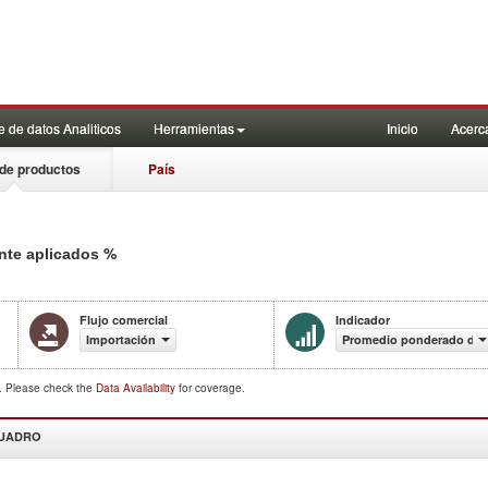
 de datos Analiticos
Herramientas
Inicio
Acerc
de productos
País
%
nte aplicados
Flujo comercial
Indicador
Importación
Promedio ponderado de a
d. Please check the
Data Availability
for coverage.
CUADRO