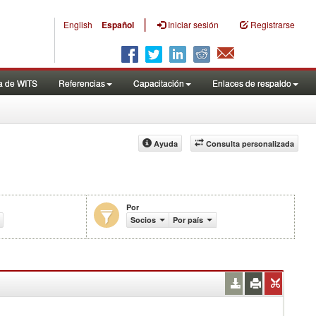
|
English
Español
Iniciar sesión
Registrarse
a de WITS
Referencias
Capacitación
Enlaces de respaldo
Ayuda
Consulta personalizada
Por
ranceles efectivamente aplicados (%)
Socios
Por país