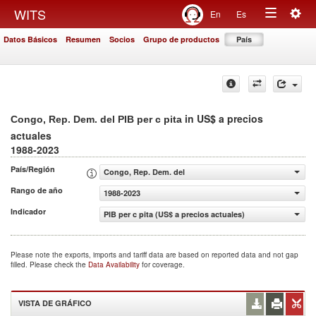
Togg
WITS
En
Es
Toggle
navig
Datos Básicos
Resumen
Socios
Grupo de productos
País
navigation
in US$ a precios
Congo, Rep. Dem. del PIB per c pita
actuales
1988-2023
País/Región
Congo, Rep. Dem. del
Rango de año
1988-2023
Indicador
PIB per c pita (US$ a precios actuales)
Please note the exports, imports and tariff data are based on reported data and not gap
filled. Please check the
Data Availability
for coverage.
VISTA DE GRÁFICO