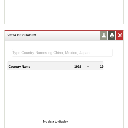
VISTA DE CUADRO
Country Name
1992
1993
1
No data to display