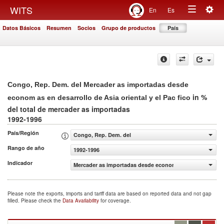
Togg
WITS
En
Es
Toggle
navig
Datos Básicos
Resumen
Socios
Grupo de productos
País
navigation
Congo, Rep. Dem. del Mercader as importadas desde
in %
econom as en desarrollo de Asia oriental y el Pac fico
del total de mercader as importadas
1992-1996
País/Región
Congo, Rep. Dem. del
Rango de año
1992-1996
Indicador
Mercader as importadas desde econom as en desarrollo de 
Please note the exports, imports and tariff data are based on reported data and not gap
filled. Please check the
Data Availability
for coverage.