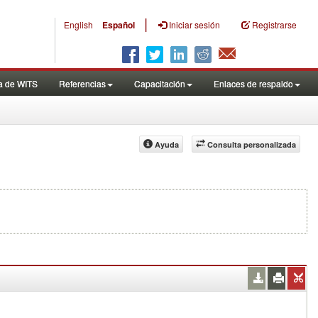
|
English
Español
Iniciar sesión
Registrarse
a de WITS
Referencias
Capacitación
Enlaces de respaldo
Ayuda
Consulta personalizada