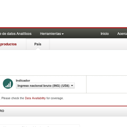
 de datos Analiticos
Herramientas
Inicio
Acerc
 productos
País
Indicador
Ingreso nacional bruto (ING) (US$)
d. Please check the
Data Availability
for coverage.
DRO