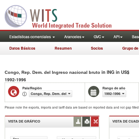
Estadísticas comerciales
Aranceles
GVC
API
Base
Datos Básicos
Resumen
Socios
Grupo de
in ING in US$
Congo, Rep. Dem. del Ingreso nacional bruto
1992-1996
País/Región
Rango de año
Congo, Rep. Dem. del
1992-1996
Please note the exports, imports and tariff data are based on reported data and not gap fille
VISTA DE GRÁFICO
VISTA DE CUA