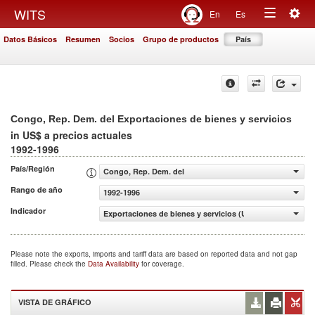
Togg
WITS
En
Es
Toggle
navig
Datos Básicos
Resumen
Socios
Grupo de productos
País
navigation
Congo, Rep. Dem. del Exportaciones de bienes y servicios
in US$ a precios actuales
1992-1996
País/Región
Congo, Rep. Dem. del
Rango de año
1992-1996
Indicador
Exportaciones de bienes y servicios (US$ a precios actua
Please note the exports, imports and tariff data are based on reported data and not gap
filled. Please check the
Data Availability
for coverage.
VISTA DE GRÁFICO