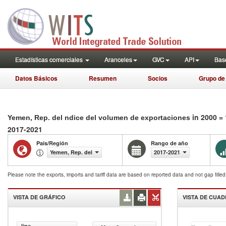
Estadísticas comerciales
Aranceles
GVC
API
Base
Datos Básicos
Resumen
Socios
Grupo de
in 2000 =
Yemen, Rep. del ndice del volumen de exportaciones
2017-2021
País/Región
Rango de año
Yemen, Rep. del
2017-2021
Please note the exports, imports and tariff data are based on reported data and not gap fille
VISTA DE GRÁFICO
VISTA DE CUA