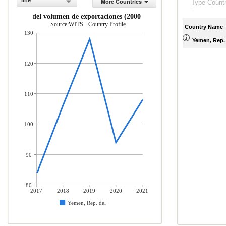
line
More Countries
ndice del volumen de exportaciones (2000 = 100)
Source:WITS - Country Profile
Country Name
130
Yemen, Rep. 
120
110
100
90
80
2017
2018
2019
2020
2021
Yemen, Rep. del