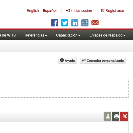
|
English
Español
Iniciar sesión
Registrarse
a de WITS
Referencias
Capacitación
Enlaces de respaldo
Ayuda
Consulta personalizada