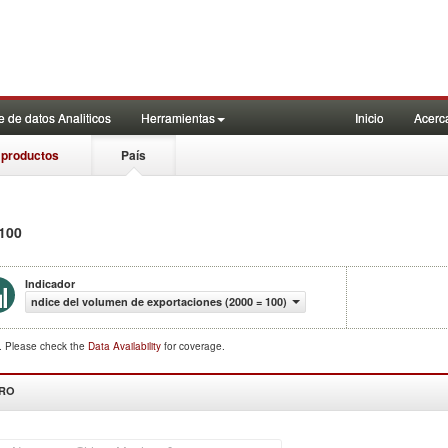
 de datos Analiticos
Herramientas
Inicio
Acerc
 productos
País
 100
Indicador
ndice del volumen de exportaciones (2000 = 100)
d. Please check the
Data Availability
for coverage.
DRO