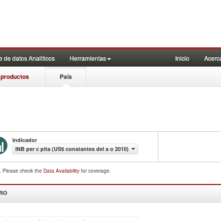
 de datos Analiticos
Herramientas
Inicio
Acerc
 productos
País
Indicador
INB per c pita (US$ constantes del a o 2010)
d. Please check the
Data Availability
for coverage.
DRO