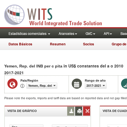
Estadísticas comerciales
Aranceles
GVC
API
Base
Datos Básicos
Resumen
Socios
Grupo de
in US$ constantes del a o 2010
Yemen, Rep. del INB per c pita
2017-2021
País/Región
Rango de año
Yemen, Rep. del
2017-2021
Please note the exports, imports and tariff data are based on reported data and not gap fille
VISTA DE GRÁFICO
VISTA DE CUA