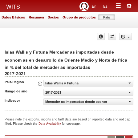
Togg
WITS
En
Es
Toggle
navig
Datos Básicos
Resumen
Socios
Grupo de productos
País
navigation
Islas Wallis y Futuna Mercader as importadas desde
econom as en desarrollo de Oriente Medio y Norte de frica
in % del total de mercader as importadas
2017-2021
País/Región
Islas Wallis y Futuna
Rango de año
2017-2021
Indicador
Mercader as importadas desde econom as en desarrollo de
Please note the exports, imports and tariff data are based on reported data and not gap
filled. Please check the
Data Availability
for coverage.