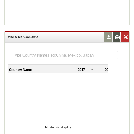
VISTA DE CUADRO
Country Name
2017
2018
2
No data to display