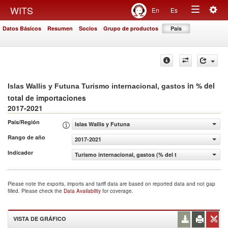
Togg
WITS
En
Es
Toggle
navig
Datos Básicos
Resumen
Socios
Grupo de productos
País
navigation
in % del
Islas Wallis y Futuna Turismo internacional, gastos
total de importaciones
2017-2021
País/Región
Islas Wallis y Futuna
Rango de año
2017-2021
Indicador
Turismo internacional, gastos (% del total de importacio
Please note the exports, imports and tariff data are based on reported data and not gap
filled. Please check the
Data Availability
for coverage.
VISTA DE GRÁFICO