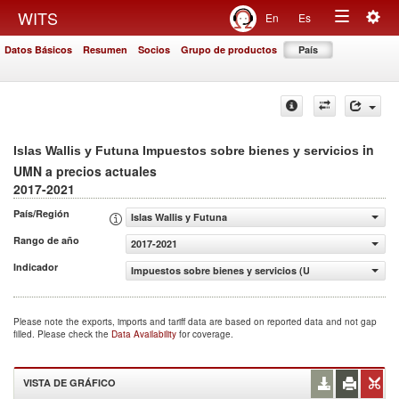
Togg
WITS
En
Es
Toggle
navig
Datos Básicos
Resumen
Socios
Grupo de productos
País
navigation
in
Islas Wallis y Futuna Impuestos sobre bienes y servicios
UMN a precios actuales
2017-2021
País/Región
Islas Wallis y Futuna
Rango de año
2017-2021
Indicador
Impuestos sobre bienes y servicios (UMN a precios actua
Please note the exports, imports and tariff data are based on reported data and not gap
filled. Please check the
Data Availability
for coverage.
VISTA DE GRÁFICO