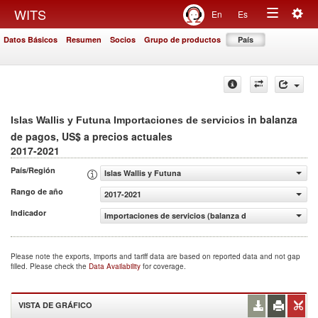
Togg
WITS
En
Es
Toggle
navig
Datos Básicos
Resumen
Socios
Grupo de productos
País
navigation
in balanza
Islas Wallis y Futuna Importaciones de servicios
de pagos, US$ a precios actuales
2017-2021
País/Región
Islas Wallis y Futuna
Rango de año
2017-2021
Indicador
Importaciones de servicios (balanza de pagos, US$ a pre
Please note the exports, imports and tariff data are based on reported data and not gap
filled. Please check the
Data Availability
for coverage.
VISTA DE GRÁFICO