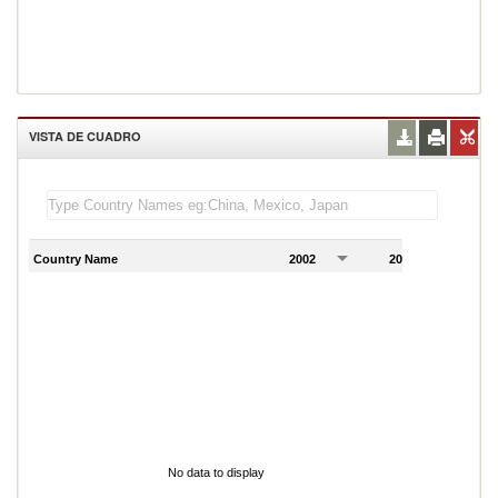
VISTA DE CUADRO
Country Name
2002
2003
2
No data to display