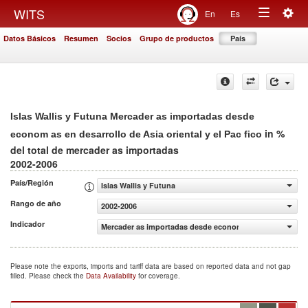
Togg
WITS
En
Es
Toggle
navig
Datos Básicos
Resumen
Socios
Grupo de productos
País
navigation
Islas Wallis y Futuna Mercader as importadas desde
in %
econom as en desarrollo de Asia oriental y el Pac fico
del total de mercader as importadas
2002-2006
País/Región
Islas Wallis y Futuna
Rango de año
2002-2006
Indicador
Mercader as importadas desde econom as en desarrollo de 
Please note the exports, imports and tariff data are based on reported data and not gap
filled. Please check the
Data Availability
for coverage.