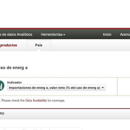
 de datos Analiticos
Herramientas
Inicio
Acerc
 productos
País
uso de energ a
Indicador
Importaciones de energ a, valor neto (% del uso de energ a)
d. Please check the
Data Availability
for coverage.
DRO