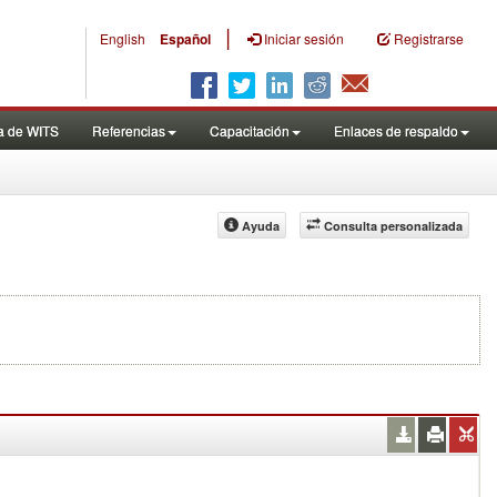
|
English
Español
Iniciar sesión
Registrarse
a de WITS
Referencias
Capacitación
Enlaces de respaldo
Ayuda
Consulta personalizada