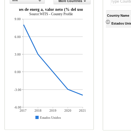
line
More Countries
Importaciones de energ a, valor neto (% del uso de energ a)
Source:WITS - Country Profile
Country Name
9.00
Estados Uni
6.00
3.00
0.00
-3.00
-6.00
2017
2018
2019
2020
2021
Estados Unidos