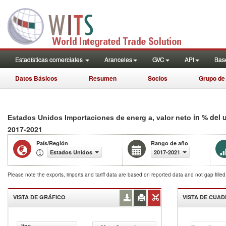
Estadísticas comerciales
Aranceles
GVC
API
Base
Datos Básicos
Resumen
Socios
Grupo de
in % del 
Estados Unidos Importaciones de energ a, valor neto
2017-2021
País/Región
Rango de año
Estados Unidos
2017-2021
Please note the exports, imports and tariff data are based on reported data and not gap fille
VISTA DE GRÁFICO
VISTA DE CUA