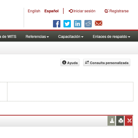
|
English
Español
Iniciar sesión
Registrarse
a de WITS
Referencias
Capacitación
Enlaces de respaldo
Ayuda
Consulta personalizada