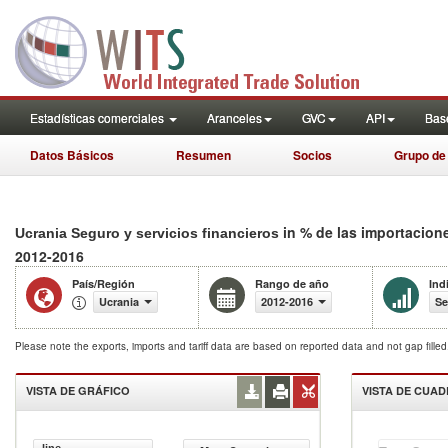
Estadísticas comerciales
Aranceles
GVC
API
Base
Datos Básicos
Resumen
Socios
Grupo de
in % de las importacion
Ucrania Seguro y servicios financieros
2012-2016
País/Región
Rango de año
Ind
Ucrania
2012-2016
Se
Please note the exports, imports and tariff data are based on reported data and not gap fille
VISTA DE GRÁFICO
VISTA DE CUA