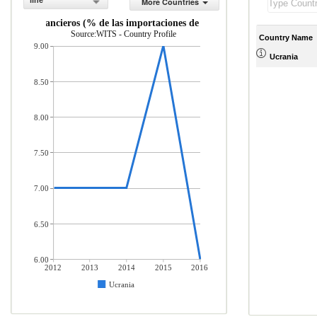
line
More Countries
ervicios financieros (% de las importaciones de servicios comerciales)
Source:WITS - Country Profile
Country Name
9.00
Ucrania
8.50
8.00
7.50
7.00
6.50
6.00
2012
2013
2014
2015
2016
Ucrania