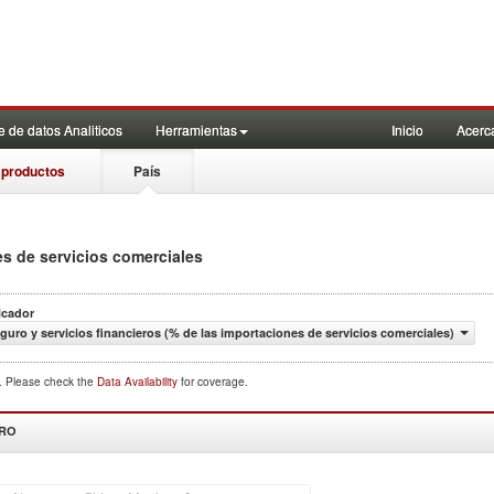
 de datos Analiticos
Herramientas
Inicio
Acerc
 productos
País
es de servicios comerciales
icador
guro y servicios financieros (% de las importaciones de servicios comerciales)
d. Please check the
Data Availability
for coverage.
DRO