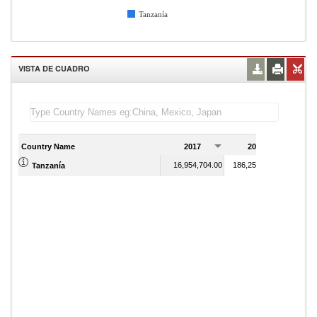
Tanzanía
VISTA DE CUADRO
Country Name
2017
2018
2
16,954,704.00
186,259,360.00
Tanzanía