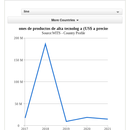
line
More Countries
Exportaciones de productos de alta tecnolog a (US$ a precios actuales)
Source:WITS - Country Profile
200 M
150 M
100 M
50 M
0
2017
2018
2019
2020
2021