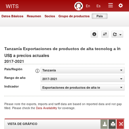
Togg
WITS
En
Es
Toggle
navig
Datos Básicos
Resumen
Socios
Grupo de productos
País
navigation
in
Tanzanía Exportaciones de productos de alta tecnolog a
US$ a precios actuales
2017-2021
País/Región
Tanzanía
Rango de año
2017-2021
Indicador
Exportaciones de productos de alta tecnolog a (US$ a pr
Please note the exports, imports and tariff data are based on reported data and not gap
filled. Please check the
Data Availability
for coverage.
VISTA DE GRÁFICO