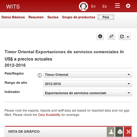
Togg
WITS
En
Es
Toggle
navig
Datos Básicos
Resumen
Socios
Grupo de productos
País
navigation
in
Timor Oriental Exportaciones de servicios comerciales
US$ a precios actuales
2012-2016
País/Región
Timor Oriental
Rango de año
2012-2016
Indicador
Exportaciones de servicios comerciales (US$ a precios ac
Please note the exports, imports and tariff data are based on reported data and not gap
filled. Please check the
Data Availability
for coverage.
VISTA DE GRÁFICO