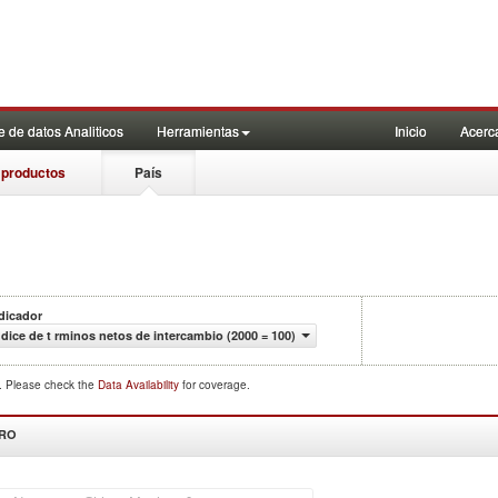
 de datos Analiticos
Herramientas
Inicio
Acerc
 productos
País
dicador
dice de t rminos netos de intercambio (2000 = 100)
d. Please check the
Data Availability
for coverage.
DRO