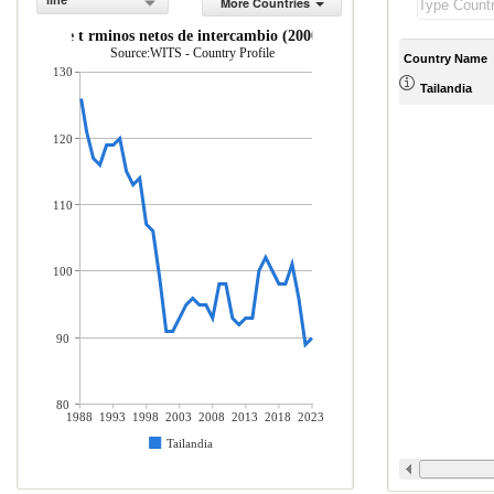
line
More Countries
ndice de t rminos netos de intercambio (2000 = 100)
Source:WITS - Country Profile
Country Name
130
Tailandia
120
110
100
90
80
1988
1993
1998
2003
2008
2013
2018
2023
Tailandia