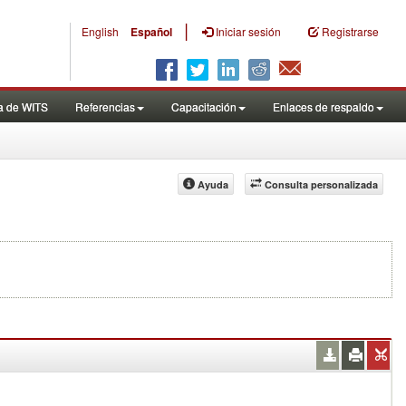
|
English
Español
Iniciar sesión
Registrarse
a de WITS
Referencias
Capacitación
Enlaces de respaldo
Ayuda
Consulta personalizada