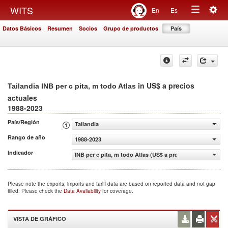
Togg
WITS
En
Es
Toggle
navig
Datos Básicos
Resumen
Socios
Grupo de productos
País
navigation
in US$ a precios
Tailandia INB per c pita, m todo Atlas
actuales
1988-2023
País/Región
Tailandia
Rango de año
1988-2023
Indicador
INB per c pita, m todo Atlas (US$ a precios actuales)
Please note the exports, imports and tariff data are based on reported data and not gap
filled. Please check the
Data Availability
for coverage.
VISTA DE GRÁFICO