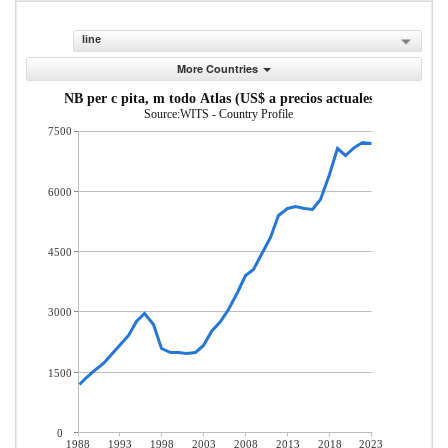
line
More Countries
INB per c pita, m todo Atlas (US$ a precios actuales)
Source:WITS - Country Profile
7500
6000
4500
3000
1500
0
1988
1993
1998
2003
2008
2013
2018
2023