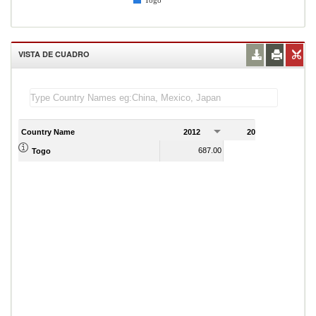
Togo
VISTA DE CUADRO
Country Name
2012
2013
2
687.00
708.00
Togo