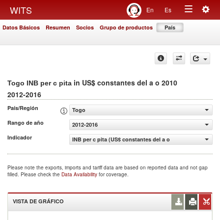
Togg
WITS
En
Es
Toggle
navig
Datos Básicos
Resumen
Socios
Grupo de productos
País
navigation
in US$ constantes del a o 2010
Togo INB per c pita
2012-2016
País/Región
Togo
Rango de año
2012-2016
Indicador
INB per c pita (US$ constantes del a o 2010)
Please note the exports, imports and tariff data are based on reported data and not gap
filled. Please check the
Data Availability
for coverage.
VISTA DE GRÁFICO