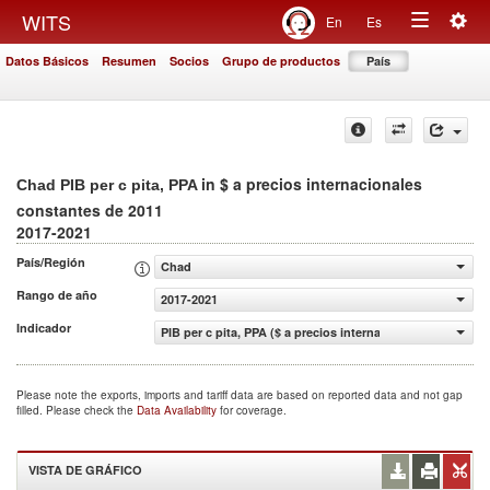
Togg
WITS
En
Es
Toggle
navig
Datos Básicos
Resumen
Socios
Grupo de productos
País
navigation
in $ a precios internacionales
Chad PIB per c pita, PPA
constantes de 2011
2017-2021
País/Región
Chad
Rango de año
2017-2021
Indicador
PIB per c pita, PPA ($ a precios internacionales constant
Please note the exports, imports and tariff data are based on reported data and not gap
filled. Please check the
Data Availability
for coverage.
VISTA DE GRÁFICO