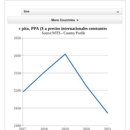
line
More Countries
PIB per c pita, PPA ($ a precios internacionales constantes de 2011)
Source:WITS - Country Profile
2650
2600
2550
2500
2450
2400
2017
2018
2019
2020
2021