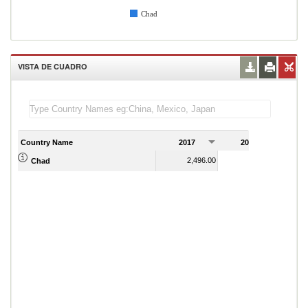
Chad
VISTA DE CUADRO
Country Name
2017
2018
2
2,496.00
2,552.00
Chad