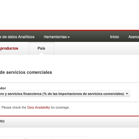
 de datos Analiticos
Herramientas
Inicio
Acerc
 productos
País
 de servicios comerciales
ador
ro y servicios financieros (% de las importaciones de servicios comerciales)
d. Please check the
Data Availability
for coverage.
DRO