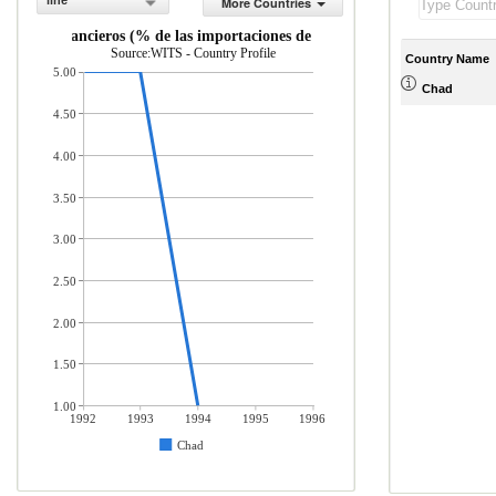
line
More Countries
ervicios financieros (% de las importaciones de servicios comerciales)
Source:WITS - Country Profile
Country Name
5.00
Chad
4.50
4.00
3.50
3.00
2.50
2.00
1.50
1.00
1992
1993
1994
1995
1996
Chad