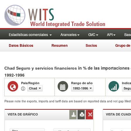
Estadísticas comerciales
Aranceles
GVC
API
Base
Datos Básicos
Resumen
Socios
Grupo de
in % de las importaciones
Chad Seguro y servicios financieros
1992-1996
País/Región
Rango de año
Indic
Chad
1992-1996
Segu
Please note the exports, imports and tariff data are based on reported data and not gap fille
VISTA DE GRÁFICO
VISTA DE CUA