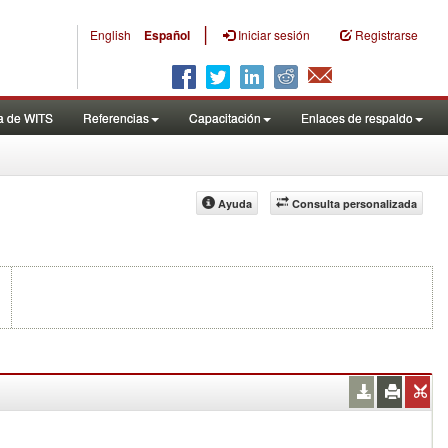
|
English
Español
Iniciar sesión
Registrarse
a de WITS
Referencias
Capacitación
Enlaces de respaldo
Ayuda
Consulta personalizada