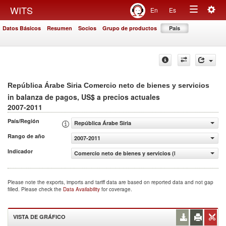
Togg
WITS
En
Es
Toggle
navig
Datos Básicos
Resumen
Socios
Grupo de productos
País
navigation
República Árabe Siria Comercio neto de bienes y servicios
in balanza de pagos, US$ a precios actuales
2007-2011
País/Región
República Árabe Siria
Rango de año
2007-2011
Indicador
Comercio neto de bienes y servicios (balanza de pagos, 
Please note the exports, imports and tariff data are based on reported data and not gap
filled. Please check the
Data Availability
for coverage.
VISTA DE GRÁFICO