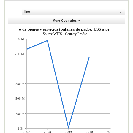
line
More Countries
mercio neto de bienes y servicios (balanza de pagos, US$ a precios actuales
Source:WITS - Country Profile
500 M
250 M
0
-250 M
-500 M
-750 M
-1 B
2007
2008
2009
2010
2011