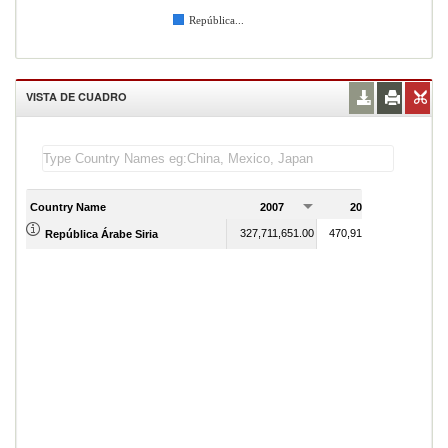
República...
VISTA DE CUADRO
Country Name
2007
2008
2
327,711,651.00
470,912,341.00
República Árabe Siria