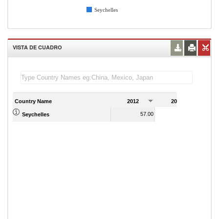
Seychelles
VISTA DE CUADRO
Country Name
2012
2013
2
57.00
52.00
Seychelles