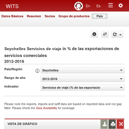
Togg
WITS
En
Es
Toggle
navig
Datos Básicos
Resumen
Socios
Grupo de productos
País
navigation
in % de las exportaciones de
Seychelles Servicios de viaje
servicios comerciales
2012-2016
País/Región
Seychelles
Rango de año
2012-2016
Indicador
Servicios de viaje (% de las exportaciones de servicios c
Please note the exports, imports and tariff data are based on reported data and not gap
filled. Please check the
Data Availability
for coverage.
VISTA DE GRÁFICO