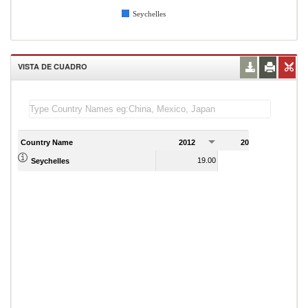
Seychelles
VISTA DE CUADRO
Country Name
2012
2013
2
19.00
18.00
Seychelles