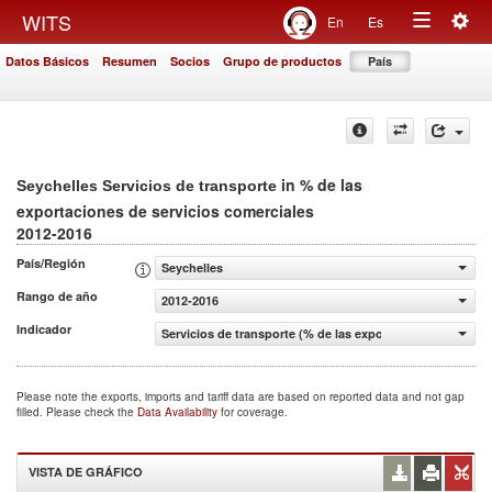
Togg
WITS
En
Es
Toggle
navig
Datos Básicos
Resumen
Socios
Grupo de productos
País
navigation
in % de las
Seychelles Servicios de transporte
exportaciones de servicios comerciales
2012-2016
País/Región
Seychelles
Rango de año
2012-2016
Indicador
Servicios de transporte (% de las exportaciones de servi
Please note the exports, imports and tariff data are based on reported data and not gap
filled. Please check the
Data Availability
for coverage.
VISTA DE GRÁFICO