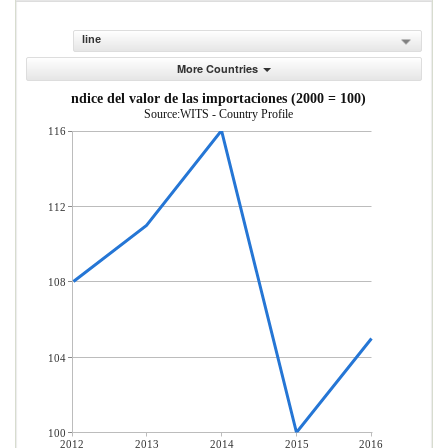
line
More Countries
ndice del valor de las importaciones (2000 = 100)
Source:WITS - Country Profile
116
112
108
104
100
2012
2013
2014
2015
2016