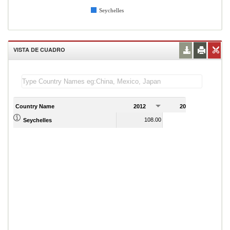
Seychelles
VISTA DE CUADRO
Country Name
2012
2013
2
108.00
111.00
Seychelles