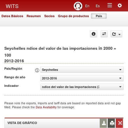
Togg
WITS
En
Es
Toggle
navig
Datos Básicos
Resumen
Socios
Grupo de productos
País
navigation
in 2000 =
Seychelles ndice del valor de las importaciones
100
2012-2016
País/Región
Seychelles
Rango de año
2012-2016
Indicador
ndice del valor de las importaciones (2000 = 100)
Please note the exports, imports and tariff data are based on reported data and not gap
filled. Please check the
Data Availability
for coverage.
VISTA DE GRÁFICO