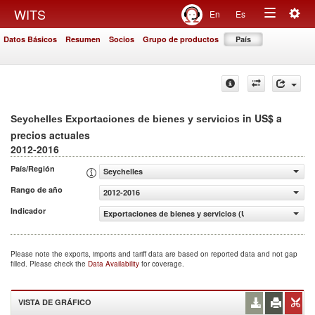
Togg
WITS
En
Es
Toggle
navig
Datos Básicos
Resumen
Socios
Grupo de productos
País
navigation
in US$ a
Seychelles Exportaciones de bienes y servicios
precios actuales
2012-2016
País/Región
Seychelles
Rango de año
2012-2016
Indicador
Exportaciones de bienes y servicios (US$ a precios actua
Please note the exports, imports and tariff data are based on reported data and not gap
filled. Please check the
Data Availability
for coverage.
VISTA DE GRÁFICO