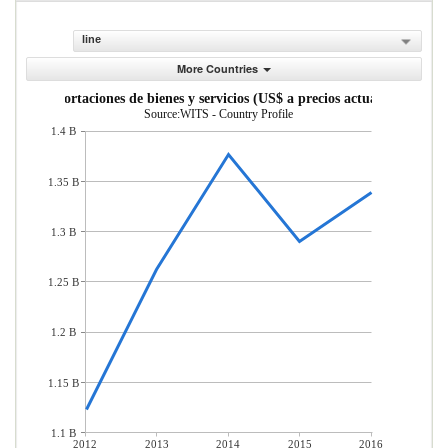
line
More Countries
Exportaciones de bienes y servicios (US$ a precios actuales)
Source:WITS - Country Profile
1.4 B
1.35 B
1.3 B
1.25 B
1.2 B
1.15 B
1.1 B
2012
2013
2014
2015
2016