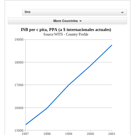
line
More Countries
INB per c pita, PPA (a $ internacionales actuales)
Source:WITS - Country Profile
19000
18000
17000
16000
15000
1997
1998
1999
2000
2001