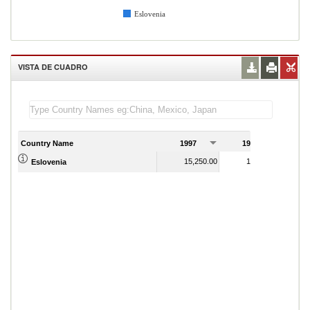
Eslovenia
VISTA DE CUADRO
Country Name
1997
1998
1
15,250.00
15,970.00
Eslovenia