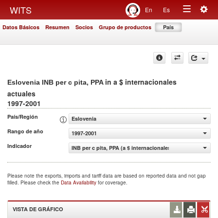
Togg
WITS
En
Es
Toggle
navig
Datos Básicos
Resumen
Socios
Grupo de productos
País
navigation
in a $ internacionales
Eslovenia INB per c pita, PPA
actuales
1997-2001
País/Región
Eslovenia
Rango de año
1997-2001
Indicador
INB per c pita, PPA (a $ internacionales actuales)
Please note the exports, imports and tariff data are based on reported data and not gap
filled. Please check the
Data Availability
for coverage.
VISTA DE GRÁFICO