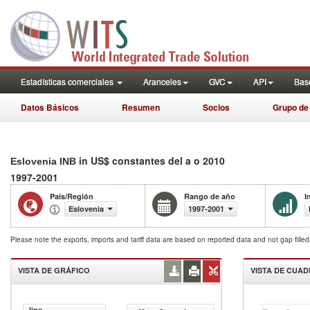
Estadísticas comerciales
Aranceles
GVC
API
Base
Datos Básicos
Resumen
Socios
Grupo de
in US$ constantes del a o 2010
Eslovenia INB
1997-2001
País/Región
Rango de año
I
Eslovenia
1997-2001
Please note the exports, imports and tariff data are based on reported data and not gap fille
VISTA DE GRÁFICO
VISTA DE CUA