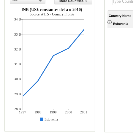
line
More Countries
INB (US$ constantes del a o 2010)
Source:WITS - Country Profile
Country Name
34 B
Eslovenia
33 B
32 B
31 B
30 B
29 B
28 B
1997
1998
1999
2000
2001
Eslovenia