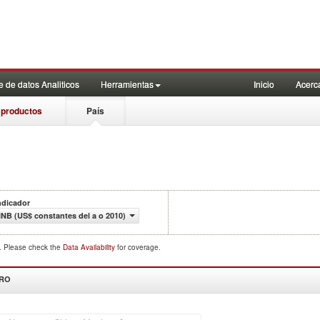
 de datos Analiticos
Herramientas
Inicio
Acerc
 productos
País
ndicador
INB (US$ constantes del a o 2010)
d. Please check the
Data Availability
for coverage.
DRO