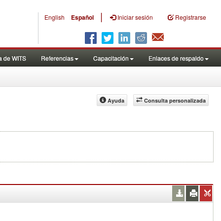
|
English
Español
Iniciar sesión
Registrarse
a de WITS
Referencias
Capacitación
Enlaces de respaldo
Ayuda
Consulta personalizada