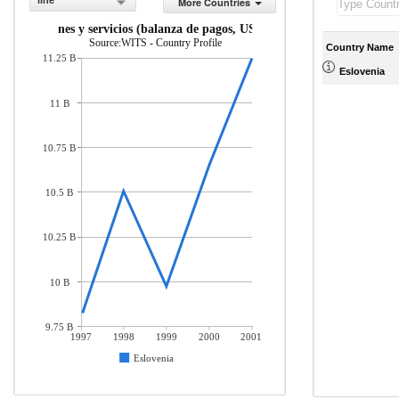
line
More Countries
nes de bienes y servicios (balanza de pagos, US$ a precios actuales)
Source:WITS - Country Profile
Country Name
11.25 B
Eslovenia
11 B
10.75 B
10.5 B
10.25 B
10 B
9.75 B
1997
1998
1999
2000
2001
Eslovenia