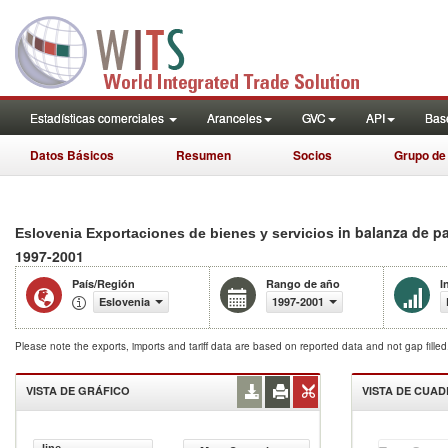
Estadísticas comerciales
Aranceles
GVC
API
Base
Datos Básicos
Resumen
Socios
Grupo de
in balanza de p
Eslovenia Exportaciones de bienes y servicios
1997-2001
País/Región
Rango de año
I
Eslovenia
1997-2001
Please note the exports, imports and tariff data are based on reported data and not gap fille
VISTA DE GRÁFICO
VISTA DE CUA