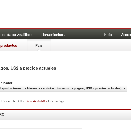
 de datos Analiticos
Herramientas
Inicio
Acerc
 productos
País
agos, US$ a precios actuales
ndicador
Exportaciones de bienes y servicios (balanza de pagos, US$ a precios actuales)
d. Please check the
Data Availability
for coverage.
DRO