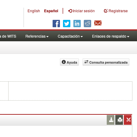
|
English
Español
Iniciar sesión
Registrarse
a de WITS
Referencias
Capacitación
Enlaces de respaldo
Ayuda
Consulta personalizada