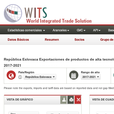
Estadísticas comerciales
Aranceles
GVC
API
Base
Datos Básicos
Resumen
Socios
Grupo de
República Eslovaca Exportaciones de productos de alta tecno
2017-2021
País/Región
Rango de año
República Eslovaca
2017-2021
Please note the exports, imports and tariff data are based on reported data and not gap fille
VISTA DE GRÁFICO
VISTA DE CUA