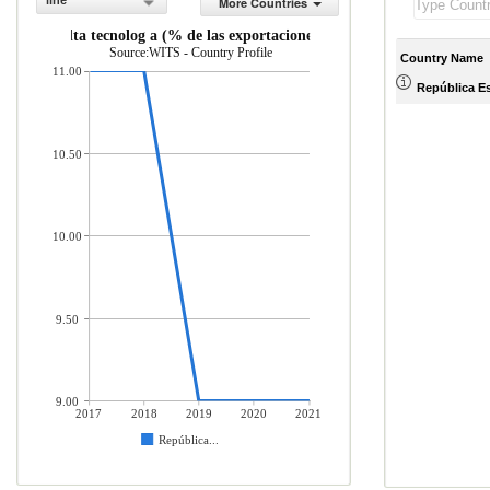
line
More Countries
uctos de alta tecnolog a (% de las exportaciones de productos manufactu
Source:WITS - Country Profile
Country Name
11.00
República E
10.50
10.00
9.50
9.00
2017
2018
2019
2020
2021
República...