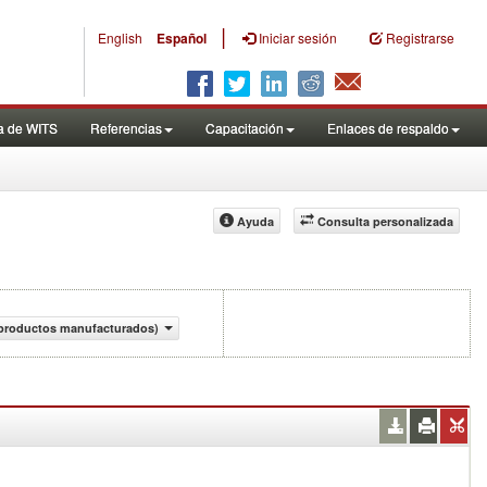
|
English
Español
Iniciar sesión
Registrarse
a de WITS
Referencias
Capacitación
Enlaces de respaldo
Ayuda
Consulta personalizada
e productos manufacturados)