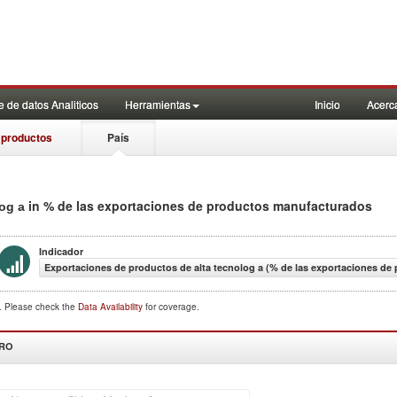
 de datos Analiticos
Herramientas
Inicio
Acerc
 productos
País
in % de las exportaciones de productos manufacturados
log a
Indicador
Exportaciones de productos de alta tecnolog a (% de las exportaciones d
d. Please check the
Data Availability
for coverage.
DRO