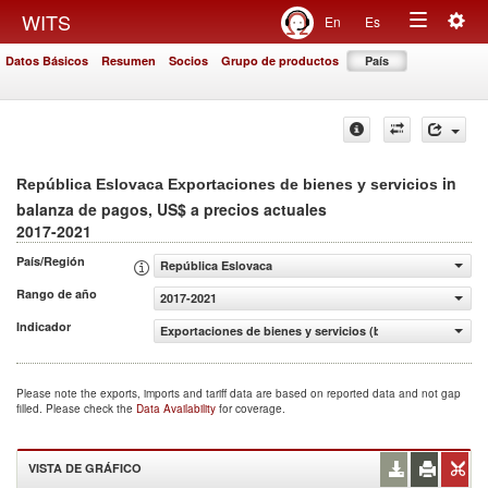
Togg
WITS
En
Es
Toggle
navig
Datos Básicos
Resumen
Socios
Grupo de productos
País
navigation
in
República Eslovaca Exportaciones de bienes y servicios
balanza de pagos, US$ a precios actuales
2017-2021
País/Región
República Eslovaca
Rango de año
2017-2021
Indicador
Exportaciones de bienes y servicios (balanza de pagos, U
Please note the exports, imports and tariff data are based on reported data and not gap
filled. Please check the
Data Availability
for coverage.
VISTA DE GRÁFICO