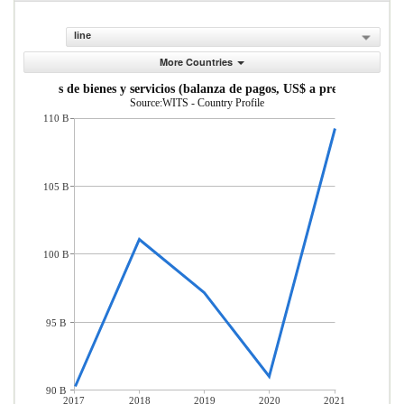
line
More Countries
portaciones de bienes y servicios (balanza de pagos, US$ a precios actuales
Source:WITS - Country Profile
110 B
105 B
100 B
95 B
90 B
2017
2018
2019
2020
2021