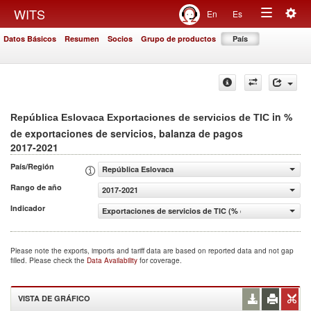
Togg
WITS
En
Es
Toggle
navig
Datos Básicos
Resumen
Socios
Grupo de productos
País
navigation
in %
República Eslovaca Exportaciones de servicios de TIC
de exportaciones de servicios, balanza de pagos
2017-2021
País/Región
República Eslovaca
Rango de año
2017-2021
Indicador
Exportaciones de servicios de TIC (% de exportaciones d
Please note the exports, imports and tariff data are based on reported data and not gap
filled. Please check the
Data Availability
for coverage.
VISTA DE GRÁFICO