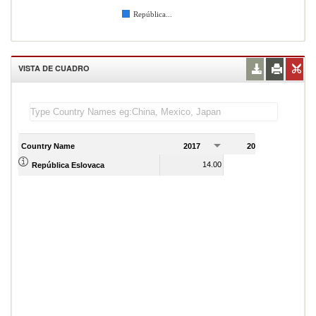
República...
VISTA DE CUADRO
Country Name
2017
2018
2
14.00
14.00
República Eslovaca