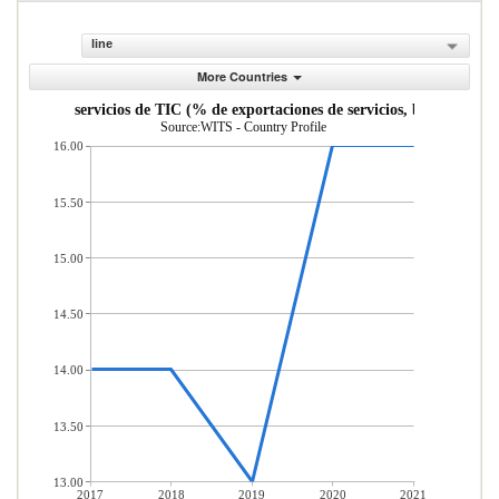
line
More Countries
aciones de servicios de TIC (% de exportaciones de servicios, balanza de p
Source:WITS - Country Profile
16.00
15.50
15.00
14.50
14.00
13.50
13.00
2017
2018
2019
2020
2021