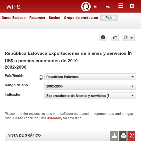
Togg
WITS
En
Es
Toggle
navig
Datos Básicos
Resumen
Socios
Grupo de productos
País
navigation
in
República Eslovaca Exportaciones de bienes y servicios
US$ a precios constantes de 2010
2002-2006
País/Región
República Eslovaca
Rango de año
2002-2006
Indicador
Exportaciones de bienes y servicios (US$ a precios cons
Please note the exports, imports and tariff data are based on reported data and not gap
filled. Please check the
Data Availability
for coverage.
VISTA DE GRÁFICO