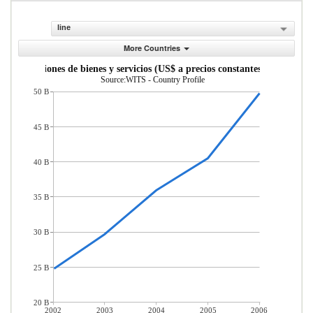
line
More Countries
Exportaciones de bienes y servicios (US$ a precios constantes de 2010)
Source:WITS - Country Profile
50 B
45 B
40 B
35 B
30 B
25 B
20 B
2002
2003
2004
2005
2006