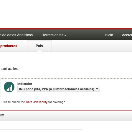
 de datos Analiticos
Herramientas
Inicio
Acerc
 productos
País
s actuales
Indicador
INB per c pita, PPA (a $ internacionales actuales)
d. Please check the
Data Availability
for coverage.
DRO