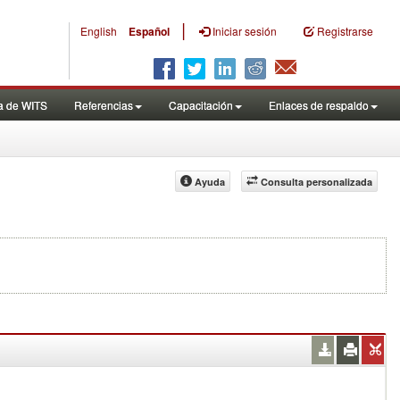
|
English
Español
Iniciar sesión
Registrarse
a de WITS
Referencias
Capacitación
Enlaces de respaldo
Ayuda
Consulta personalizada