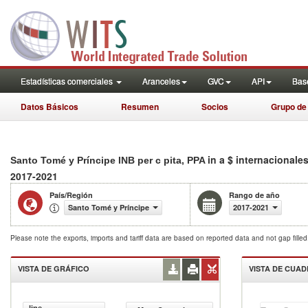
Estadísticas comerciales
Aranceles
GVC
API
Base
Datos Básicos
Resumen
Socios
Grupo de
in a $ internacionale
Santo Tomé y Príncipe INB per c pita, PPA
2017-2021
País/Región
Rango de año
Santo Tomé y Príncipe
2017-2021
Please note the exports, imports and tariff data are based on reported data and not gap fille
VISTA DE GRÁFICO
VISTA DE CUA