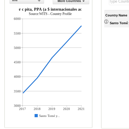
line
More Countries
INB per c pita, PPA (a $ internacionales actuales)
Source:WITS - Country Profile
Country Name
6000
Santo Tomé y
5500
5000
4500
4000
3500
3000
2017
2018
2019
2020
2021
Santo Tomé y...