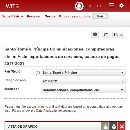
Togg
WITS
En
Es
Toggle
navig
Datos Básicos
Resumen
Socios
Grupo de productos
País
navigation
Santo Tomé y Príncipe Comunicaciones, computadoras,
in % de importaciones de servicios, balanza de pagos
etc.
2017-2021
País/Región
Santo Tomé y Príncipe
Rango de año
2017-2021
Indicador
Comunicaciones, computadoras, etc. (% de importaciones
Please note the exports, imports and tariff data are based on reported data and not gap
filled. Please check the
Data Availability
for coverage.
VISTA DE GRÁFICO