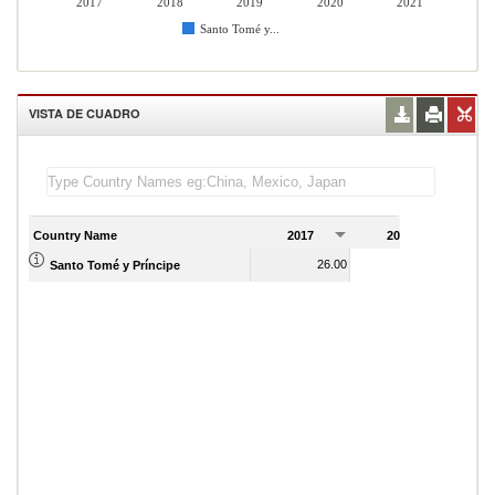
2017
2018
2019
2020
2021
Santo Tomé y...
VISTA DE CUADRO
Country Name
2017
2018
2
26.00
23.00
Santo Tomé y Príncipe