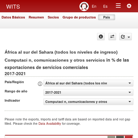
Togg
WITS
En
Es
Toggle
navig
Datos Básicos
Resumen
Socios
Grupo de productos
País
navigation
África al sur del Sahara (todos los niveles de ingreso)
in % de las
Computaci n, comunicaciones y otros servicios
exportaciones de servicios comerciales
2017-2021
País/Región
África al sur del Sahara (todos los niveles de ingreso)
Rango de año
2017-2021
Indicador
Computaci n, comunicaciones y otros servicios (% de las
Please note the exports, imports and tariff data are based on reported data and not gap
filled. Please check the
Data Availability
for coverage.