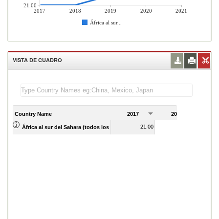
21.00
2017
2018
2019
2020
2021
África al sur...
VISTA DE CUADRO
Country Name
2017
2018
2
21.00
21.00
África al sur del Sahara (todos los niveles de ingreso)