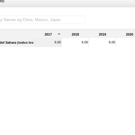
DRO
s importadas)
2017
2018
2019
2020
6.00
6.00
6.00
 del Sahara (todos los niveles de ingreso)