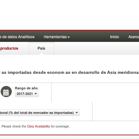
 de datos Analiticos
Herramientas
Inicio
Acerc
 productos
País
der as importadas desde econom as en desarrollo de Asia meridion
Rango de año
2017-2021
onal (% del total de mercader as importadas)
d. Please check the
Data Availability
for coverage.