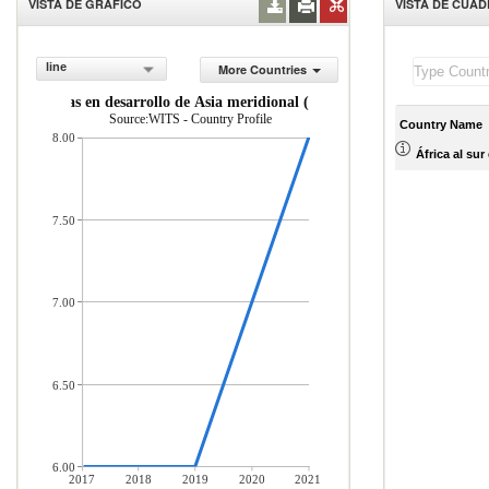
VISTA DE GRÁFICO
VISTA DE CUA
line
More Countries
e econom as en desarrollo de Asia meridional (% del total de mercader a
Source:WITS - Country Profile
Country Name
8.00
África al sur
7.50
7.00
6.50
6.00
2017
2018
2019
2020
2021