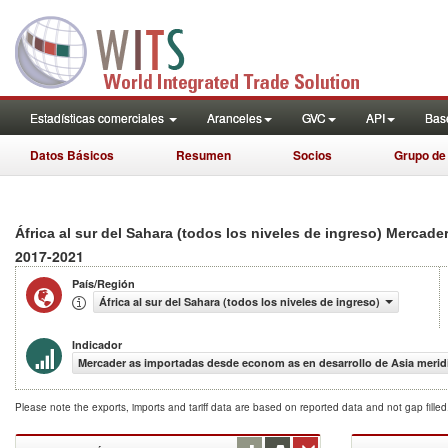
Estadísticas comerciales
Aranceles
GVC
API
Base
Datos Básicos
Resumen
Socios
Grupo de
África al sur del Sahara (todos los niveles de ingreso) Merca
2017-2021
País/Región
África al sur del Sahara (todos los niveles de ingreso)
Indicador
Mercader as importadas desde econom as en desarrollo de Asia meridi
Please note the exports, imports and tariff data are based on reported data and not gap fille