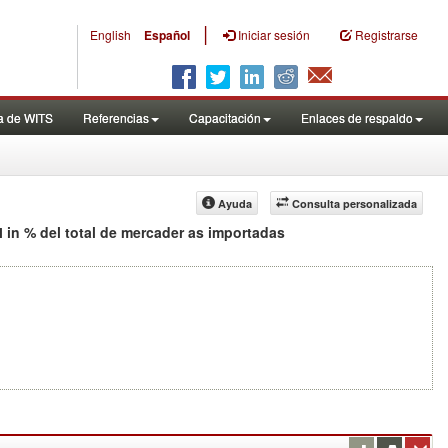
|
English
Español
Iniciar sesión
Registrarse
a de WITS
Referencias
Capacitación
Enlaces de respaldo
Ayuda
Consulta personalizada
in % del total de mercader as importadas
al