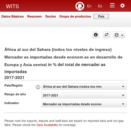
Togg
WITS
En
Es
Toggle
navig
Datos Básicos
Resumen
Socios
Grupo de productos
País
navigation
África al sur del Sahara (todos los niveles de ingreso)
Mercader as importadas desde econom as en desarrollo de
in % del total de mercader as
Europa y Asia central
importadas
2017-2021
País/Región
África al sur del Sahara (todos los niveles de ingreso)
Rango de año
2017-2021
Indicador
Mercader as importadas desde econom as en desarrollo de
Please note the exports, imports and tariff data are based on reported data and not gap
filled. Please check the
Data Availability
for coverage.