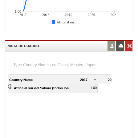
1.00
2017
2018
2019
2020
2021
África al sur...
VISTA DE CUADRO
Country Name
2017
2018
2
1.00
2.00
África al sur del Sahara (todos los niveles de ingreso)