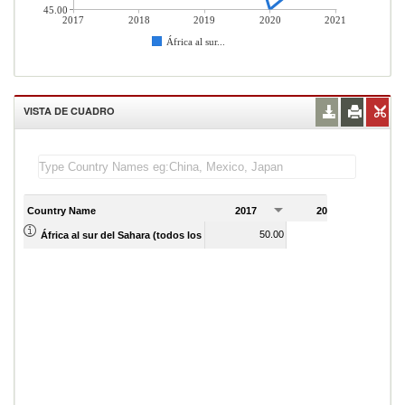
45.00
2017
2018
2019
2020
2021
África al sur...
VISTA DE CUADRO
Country Name
2017
2018
2
50.00
48.00
África al sur del Sahara (todos los niveles de ingreso)