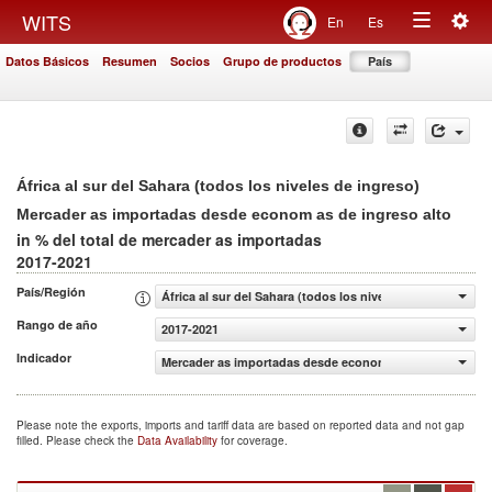
Togg
WITS
En
Es
Toggle
navig
Datos Básicos
Resumen
Socios
Grupo de productos
País
navigation
África al sur del Sahara (todos los niveles de ingreso)
Mercader as importadas desde econom as de ingreso alto
in % del total de mercader as importadas
2017-2021
País/Región
África al sur del Sahara (todos los niveles de ingreso)
Rango de año
2017-2021
Indicador
Mercader as importadas desde econom as de ingreso alto
Please note the exports, imports and tariff data are based on reported data and not gap
filled. Please check the
Data Availability
for coverage.