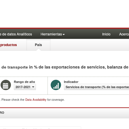
 de datos Analiticos
Herramientas
Inicio
Acerc
 productos
País
in % de las exportaciones de servicios, balanza d
s de transporte
Rango de año
Indicador
2017-2021
Servicios de transporte (% de las exporta
d. Please check the
Data Availability
for coverage.
DRO