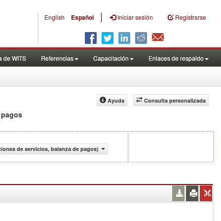
|
English
Español
Iniciar sesión
Registrarse
a de WITS
Referencias
Capacitación
Enlaces de respaldo
Ayuda
Consulta personalizada
e pagos
ciones de servicios, balanza de pagos)