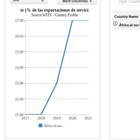
line
More Countries
de transporte (% de las exportaciones de servicios, balanza de pagos)
Source:WITS - Country Profile
Country Name
27.00
África al sur
26.00
25.00
24.00
23.00
22.00
21.00
2017
2018
2019
2020
2021
África al sur...