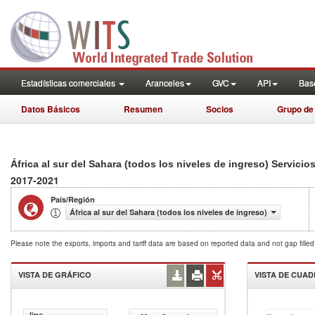
Estadísticas comerciales
Aranceles
GVC
API
Base
Datos Básicos
Resumen
Socios
Grupo de
África al sur del Sahara (todos los niveles de ingreso) Servicio
2017-2021
País/Región
África al sur del Sahara (todos los niveles de ingreso)
Please note the exports, imports and tariff data are based on reported data and not gap fille
VISTA DE GRÁFICO
VISTA DE CUA