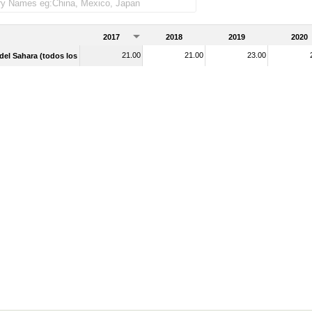
2017
2018
2019
2020
21.00
21.00
23.00
 del Sahara (todos los niveles de ingreso)