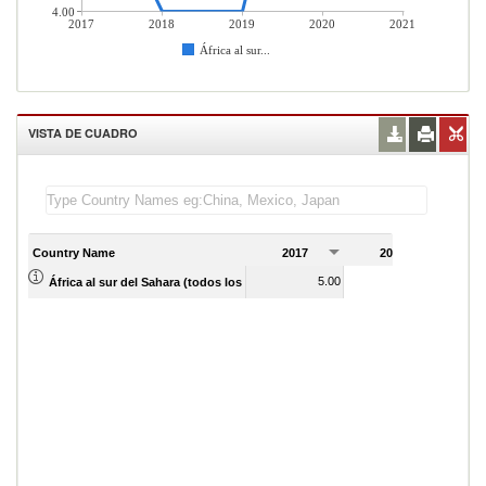
4.00
2017
2018
2019
2020
2021
África al sur...
VISTA DE CUADRO
Country Name
2017
2018
2
5.00
4.00
África al sur del Sahara (todos los niveles de ingreso)