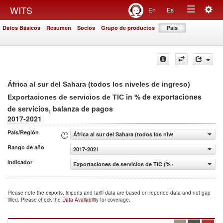
Togg
WITS
En
Es
Toggle
navig
Datos Básicos
Resumen
Socios
Grupo de productos
País
navigation
África al sur del Sahara (todos los niveles de ingreso)
in % de exportaciones
Exportaciones de servicios de TIC
de servicios, balanza de pagos
2017-2021
País/Región
África al sur del Sahara (todos los niveles de ingreso)
Rango de año
2017-2021
Indicador
Exportaciones de servicios de TIC (% de exportaciones d
Please note the exports, imports and tariff data are based on reported data and not gap
filled. Please check the
Data Availability
for coverage.