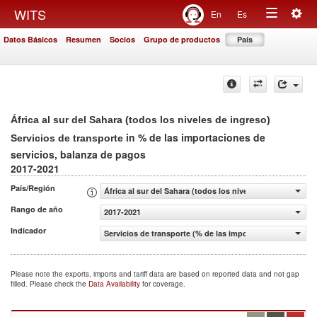
Togg
WITS
En
Es
Toggle
navig
Datos Básicos
Resumen
Socios
Grupo de productos
País
navigation
África al sur del Sahara (todos los niveles de ingreso)
in % de las importaciones de
Servicios de transporte
servicios, balanza de pagos
2017-2021
País/Región
África al sur del Sahara (todos los niveles de ingreso)
Rango de año
2017-2021
Indicador
Servicios de transporte (% de las importaciones de servi
Please note the exports, imports and tariff data are based on reported data and not gap
filled. Please check the
Data Availability
for coverage.