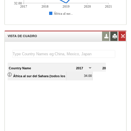
32.00
2017
2018
2019
2020
2021
África al sur...
VISTA DE CUADRO
Country Name
2017
2018
2
34.00
33.00
África al sur del Sahara (todos los niveles de ingreso)