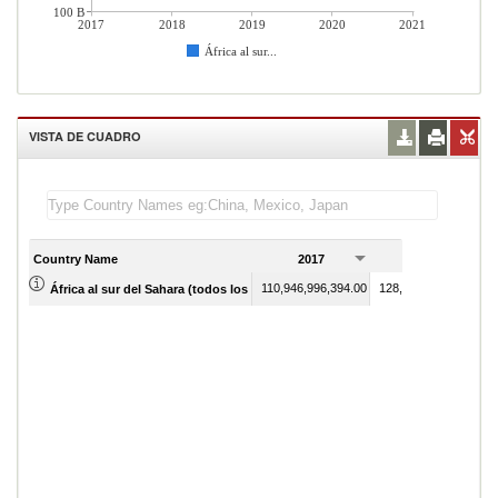
100 B
2017
2018
2019
2020
2021
África al sur...
VISTA DE CUADRO
Country Name
2017
2018
110,946,996,394.00
128,955,516,334.00
África al sur del Sahara (todos los niveles de ingreso)