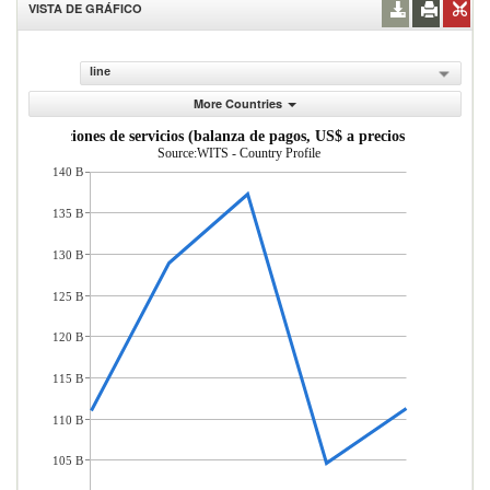
VISTA DE GRÁFICO
line
More Countries
Importaciones de servicios (balanza de pagos, US$ a precios actuales)
Source:WITS - Country Profile
140 B
135 B
130 B
125 B
120 B
115 B
110 B
105 B