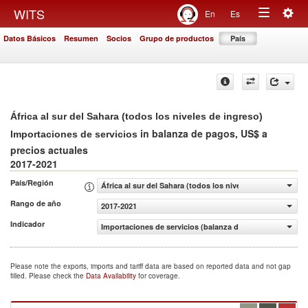
Togg
WITS
En
Es
Toggle
navig
Datos Básicos
Resumen
Socios
Grupo de productos
País
navigation
África al sur del Sahara (todos los niveles de ingreso)
in balanza de pagos, US$ a
Importaciones de servicios
precios actuales
2017-2021
País/Región
África al sur del Sahara (todos los niveles de ingreso)
Rango de año
2017-2021
Indicador
Importaciones de servicios (balanza de pagos, US$ a pre
Please note the exports, imports and tariff data are based on reported data and not gap
filled. Please check the
Data Availability
for coverage.