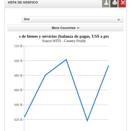
VISTA DE GRÁFICO
line
More Countries
portaciones de bienes y servicios (balanza de pagos, US$ a precios actuales
Source:WITS - Country Profile
520 B
500 B
480 B
460 B
440 B
420 B