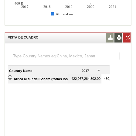
400 B
2017
2018
2019
2020
2021
África al sur...
VISTA DE CUADRO
Country Name
2017
2018
422,967,264,302.00
480,083,406,839.00
África al sur del Sahara (todos los niveles de ingreso)