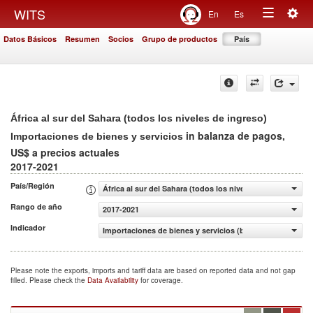
Togg
WITS
En
Es
Toggle
navig
Datos Básicos
Resumen
Socios
Grupo de productos
País
navigation
África al sur del Sahara (todos los niveles de ingreso)
in balanza de pagos,
Importaciones de bienes y servicios
US$ a precios actuales
2017-2021
País/Región
África al sur del Sahara (todos los niveles de ingreso)
Rango de año
2017-2021
Indicador
Importaciones de bienes y servicios (balanza de pagos, U
Please note the exports, imports and tariff data are based on reported data and not gap
filled. Please check the
Data Availability
for coverage.