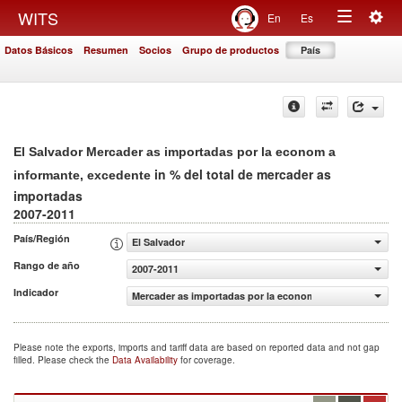
Togg
WITS
En
Es
Toggle
navig
Datos Básicos
Resumen
Socios
Grupo de productos
País
navigation
El Salvador Mercader as importadas por la econom a
in % del total de mercader as
informante, excedente
importadas
2007-2011
País/Región
El Salvador
Rango de año
2007-2011
Indicador
Mercader as importadas por la econom a informante, exc
Please note the exports, imports and tariff data are based on reported data and not gap
filled. Please check the
Data Availability
for coverage.