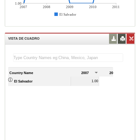
1.00
2007
2008
2009
2010
2011
El Salvador
VISTA DE CUADRO
Country Name
2007
2008
2
1.00
2.00
El Salvador