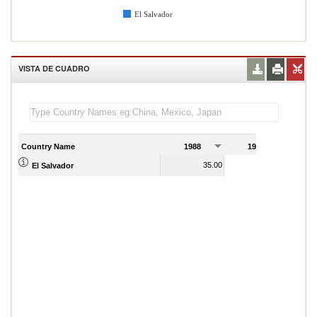
El Salvador
VISTA DE CUADRO
Country Name
1988
1989
1
35.00
29.00
El Salvador