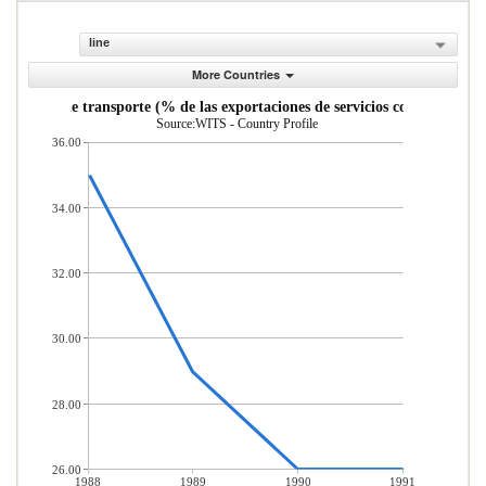
line
More Countries
Servicios de transporte (% de las exportaciones de servicios comerciales)
Source:WITS - Country Profile
36.00
34.00
32.00
30.00
28.00
26.00
1988
1989
1990
1991