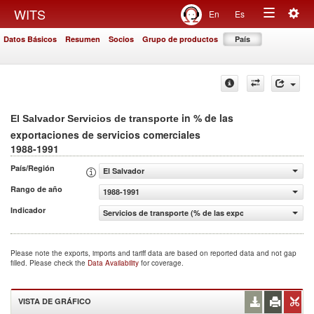
Togg
WITS
En
Es
Toggle
navig
Datos Básicos
Resumen
Socios
Grupo de productos
País
navigation
in % de las
El Salvador Servicios de transporte
exportaciones de servicios comerciales
1988-1991
País/Región
El Salvador
Rango de año
1988-1991
Indicador
Servicios de transporte (% de las exportaciones de servi
Please note the exports, imports and tariff data are based on reported data and not gap
filled. Please check the
Data Availability
for coverage.
VISTA DE GRÁFICO